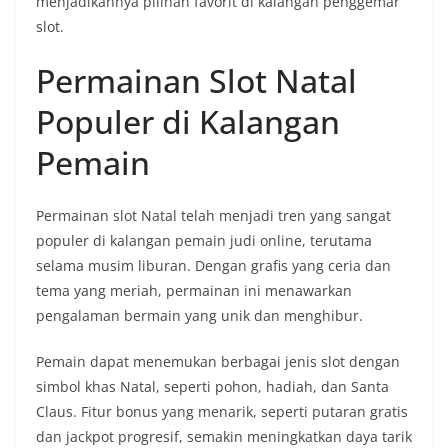
menjadikannya pilihan favorit di kalangan penggemar
slot.
Permainan Slot Natal
Populer di Kalangan
Pemain
Permainan slot Natal telah menjadi tren yang sangat
populer di kalangan pemain judi online, terutama
selama musim liburan. Dengan grafis yang ceria dan
tema yang meriah, permainan ini menawarkan
pengalaman bermain yang unik dan menghibur.
Pemain dapat menemukan berbagai jenis slot dengan
simbol khas Natal, seperti pohon, hadiah, dan Santa
Claus. Fitur bonus yang menarik, seperti putaran gratis
dan jackpot progresif, semakin meningkatkan daya tarik