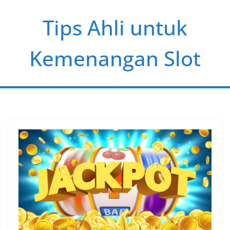
Skip
Tips Ahli untuk
to
content
Kemenangan Slot