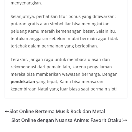
menyenangkan.
Selanjutnya, perhatikan fitur bonus yang ditawarkan;
putaran gratis atau simbol liar bisa meningkatkan
peluang Kamu meraih kemenangan besar. Selain itu,
tentukan anggaran sebelum mulai bermain agar tidak
terjebak dalam permainan yang berlebihan.
Terakhir, jangan ragu untuk membaca ulasan dan
rekomendasi dari pemain lain, karena pengalaman
mereka bisa memberikan wawasan berharga. Dengan
pendekatan
yang tepat, Kamu bisa merasakan
kegembiraan Natal yang luar biasa saat bermain slot!
Slot Online Bertema Musik Rock dan Metal
Slot Online dengan Nuansa Anime: Favorit Otaku!