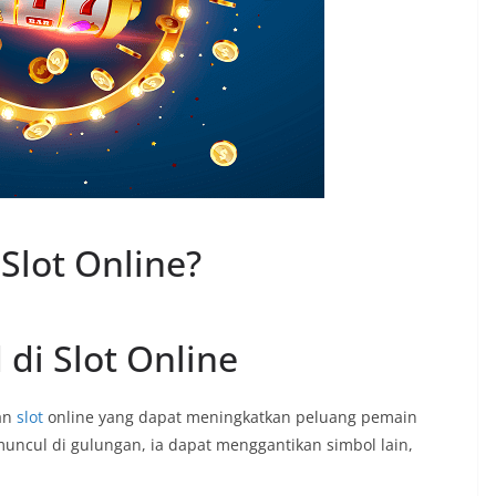
 Slot Online?
 di Slot Online
nan
slot
online yang dapat meningkatkan peluang pemain
uncul di gulungan, ia dapat menggantikan simbol lain,
.