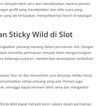
in menjadi lebih seru dan mendebarkan, karena pemain
ngan grafik yang menakjubkan dan efek suara yang
 yang tak terlupakan, menjadikannya favorit di kalangan
 Sticky Wild di Slot
eningkatkan peluang menang dalam permainan slot. Dengan
ubah dinamika permainan menjadi lebih menguntungkan.
selama beberapa putaran, memberikan kesempatan tambahan
arkan fitur ini dan memahami cara kerjanya. Ketika Sticky
manfaatkan setiap peluang yang ada. Pemain juga
jak, sehingga dapat bermain lebih lama dan mengambil
Sticky Wild dapat menjadi kunci sukses dalam permainan