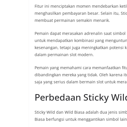
Fitur ini menciptakan momen mendebarkan keti
menghasilkan pembayaran besar. Selain itu, Stic
membuat permainan semakin menarik.
Pemain dapat merasakan adrenalin saat simbol
untuk mendapatkan kombinasi yang menguntungk
kesenangan, tetapi juga meningkatkan potensi 
dalam permainan slot modern.
Pemain yang memahami cara memanfaatkan fitur 
dibandingkan mereka yang tidak. Oleh karena i
saja yang serius dalam bermain slot untuk mer
Perbedaan Sticky Wil
Sticky Wild dan Wild Biasa adalah dua jenis sim
Biasa berfungsi untuk menggantikan simbol l