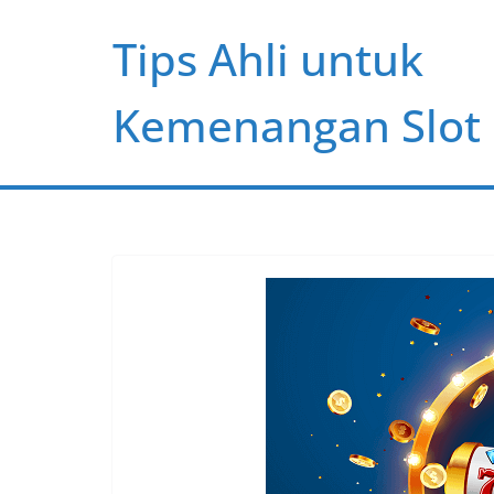
Skip
Tips Ahli untuk
to
content
Kemenangan Slot