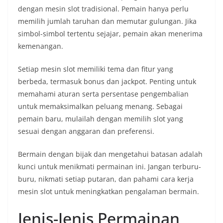
dengan mesin slot tradisional. Pemain hanya perlu
memilih jumlah taruhan dan memutar gulungan. Jika
simbol-simbol tertentu sejajar, pemain akan menerima
kemenangan.
Setiap mesin slot memiliki tema dan fitur yang
berbeda, termasuk bonus dan jackpot. Penting untuk
memahami aturan serta persentase pengembalian
untuk memaksimalkan peluang menang. Sebagai
pemain baru, mulailah dengan memilih slot yang
sesuai dengan anggaran dan preferensi.
Bermain dengan bijak dan mengetahui batasan adalah
kunci untuk menikmati permainan ini. Jangan terburu-
buru, nikmati setiap putaran, dan pahami cara kerja
mesin slot untuk meningkatkan pengalaman bermain.
Jenis-Jenis Permainan