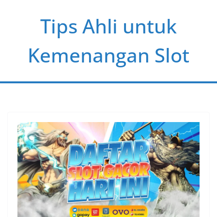
Skip
Tips Ahli untuk
to
content
Kemenangan Slot