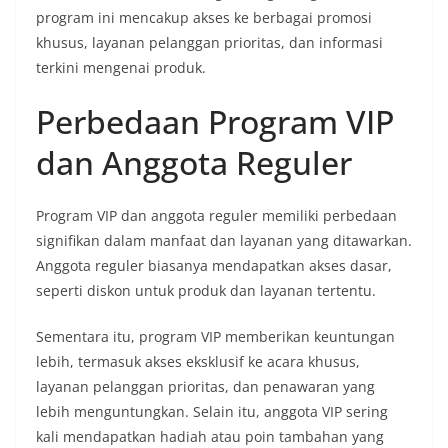
program ini mencakup akses ke berbagai promosi
khusus, layanan pelanggan prioritas, dan informasi
terkini mengenai produk.
Perbedaan Program VIP
dan Anggota Reguler
Program VIP dan anggota reguler memiliki perbedaan
signifikan dalam manfaat dan layanan yang ditawarkan.
Anggota reguler biasanya mendapatkan akses dasar,
seperti diskon untuk produk dan layanan tertentu.
Sementara itu, program VIP memberikan keuntungan
lebih, termasuk akses eksklusif ke acara khusus,
layanan pelanggan prioritas, dan penawaran yang
lebih menguntungkan. Selain itu, anggota VIP sering
kali mendapatkan hadiah atau poin tambahan yang