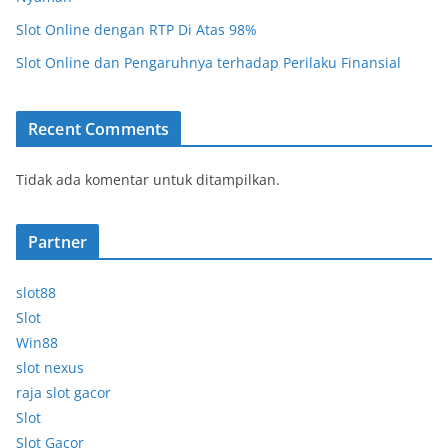
Slot Online dengan RTP Di Atas 98%
Slot Online dan Pengaruhnya terhadap Perilaku Finansial
Recent Comments
Tidak ada komentar untuk ditampilkan.
Partner
slot88
Slot
Win88
slot nexus
raja slot gacor
Slot
Slot Gacor