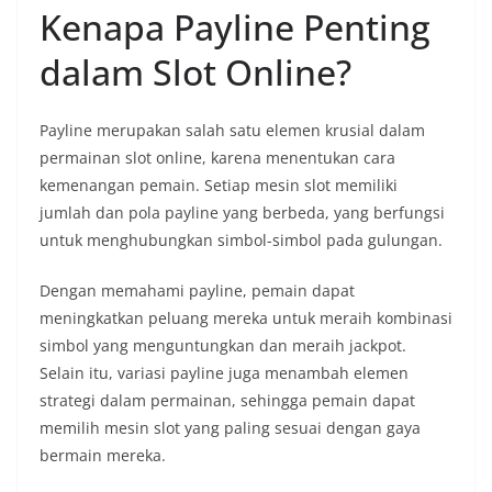
Kenapa Payline Penting
dalam Slot Online?
Payline merupakan salah satu elemen krusial dalam
permainan slot online, karena menentukan cara
kemenangan pemain. Setiap mesin slot memiliki
jumlah dan pola payline yang berbeda, yang berfungsi
untuk menghubungkan simbol-simbol pada gulungan.
Dengan memahami payline, pemain dapat
meningkatkan peluang mereka untuk meraih kombinasi
simbol yang menguntungkan dan meraih jackpot.
Selain itu, variasi payline juga menambah elemen
strategi dalam permainan, sehingga pemain dapat
memilih mesin slot yang paling sesuai dengan gaya
bermain mereka.