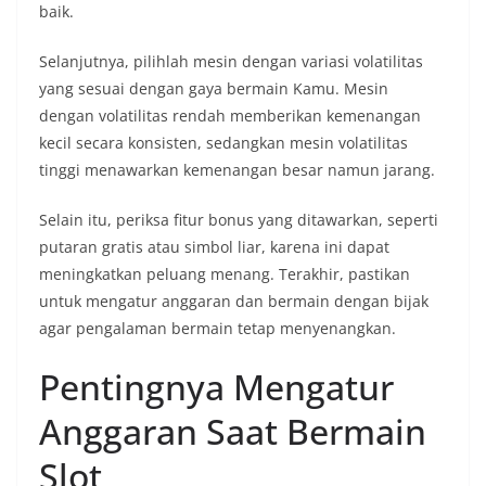
baik.
Selanjutnya, pilihlah mesin dengan variasi volatilitas
yang sesuai dengan gaya bermain Kamu. Mesin
dengan volatilitas rendah memberikan kemenangan
kecil secara konsisten, sedangkan mesin volatilitas
tinggi menawarkan kemenangan besar namun jarang.
Selain itu, periksa fitur bonus yang ditawarkan, seperti
putaran gratis atau simbol liar, karena ini dapat
meningkatkan peluang menang. Terakhir, pastikan
untuk mengatur anggaran dan bermain dengan bijak
agar pengalaman bermain tetap menyenangkan.
Pentingnya Mengatur
Anggaran Saat Bermain
Slot