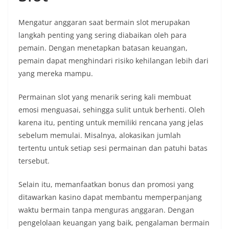
Mengatur anggaran saat bermain slot merupakan
langkah penting yang sering diabaikan oleh para
pemain. Dengan menetapkan batasan keuangan,
pemain dapat menghindari risiko kehilangan lebih dari
yang mereka mampu.
Permainan slot yang menarik sering kali membuat
emosi menguasai, sehingga sulit untuk berhenti. Oleh
karena itu, penting untuk memiliki rencana yang jelas
sebelum memulai. Misalnya, alokasikan jumlah
tertentu untuk setiap sesi permainan dan patuhi batas
tersebut.
Selain itu, memanfaatkan bonus dan promosi yang
ditawarkan kasino dapat membantu memperpanjang
waktu bermain tanpa menguras anggaran. Dengan
pengelolaan keuangan yang baik, pengalaman bermain