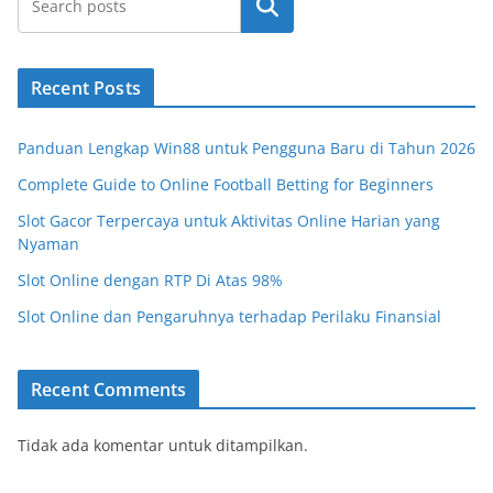
Cari
Recent Posts
Panduan Lengkap Win88 untuk Pengguna Baru di Tahun 2026
Complete Guide to Online Football Betting for Beginners
Slot Gacor Terpercaya untuk Aktivitas Online Harian yang
Nyaman
Slot Online dengan RTP Di Atas 98%
Slot Online dan Pengaruhnya terhadap Perilaku Finansial
Recent Comments
Tidak ada komentar untuk ditampilkan.