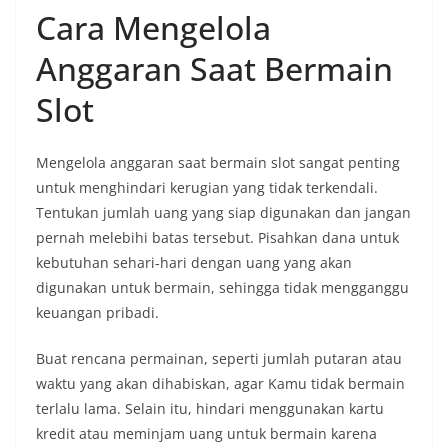
Cara Mengelola
Anggaran Saat Bermain
Slot
Mengelola anggaran saat bermain slot sangat penting
untuk menghindari kerugian yang tidak terkendali.
Tentukan jumlah uang yang siap digunakan dan jangan
pernah melebihi batas tersebut. Pisahkan dana untuk
kebutuhan sehari-hari dengan uang yang akan
digunakan untuk bermain, sehingga tidak mengganggu
keuangan pribadi.
Buat rencana permainan, seperti jumlah putaran atau
waktu yang akan dihabiskan, agar Kamu tidak bermain
terlalu lama. Selain itu, hindari menggunakan kartu
kredit atau meminjam uang untuk bermain karena