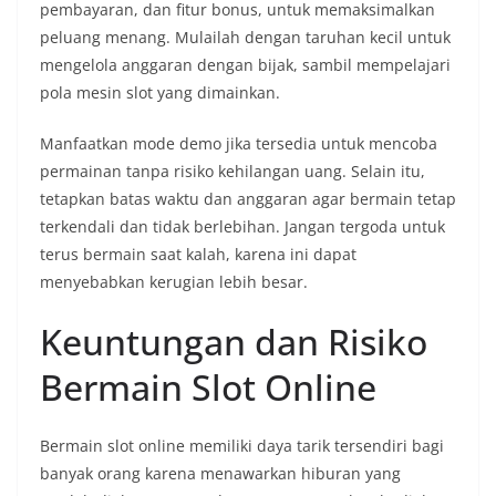
pembayaran, dan fitur bonus, untuk memaksimalkan
peluang menang. Mulailah dengan taruhan kecil untuk
mengelola anggaran dengan bijak, sambil mempelajari
pola mesin slot yang dimainkan.
Manfaatkan mode demo jika tersedia untuk mencoba
permainan tanpa risiko kehilangan uang. Selain itu,
tetapkan batas waktu dan anggaran agar bermain tetap
terkendali dan tidak berlebihan. Jangan tergoda untuk
terus bermain saat kalah, karena ini dapat
menyebabkan kerugian lebih besar.
Keuntungan dan Risiko
Bermain Slot Online
Bermain slot online memiliki daya tarik tersendiri bagi
banyak orang karena menawarkan hiburan yang