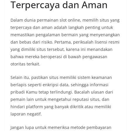
Terpercaya dan Aman
Dalam dunia permainan slot online, memilih situs yang
terpercaya dan aman adalah langkah penting untuk
memastikan pengalaman bermain yang menyenangkan
dan bebas dari risiko. Pertama, periksalah lisensi resmi
yang dimiliki situs tersebut, karena ini menandakan
bahwa mereka beroperasi di bawah pengawasan
otoritas terkait.
Selain itu, pastikan situs memiliki sistem keamanan
berlapis seperti enkripsi data, sehingga informasi
pribadi Kamu tetap terlindungi. Bacalah ulasan dari
pemain lain untuk mengetahui reputasi situs, dan
hindari platform yang banyak dikritik atau memiliki
laporan negatif.
Jangan lupa untuk memeriksa metode pembayaran