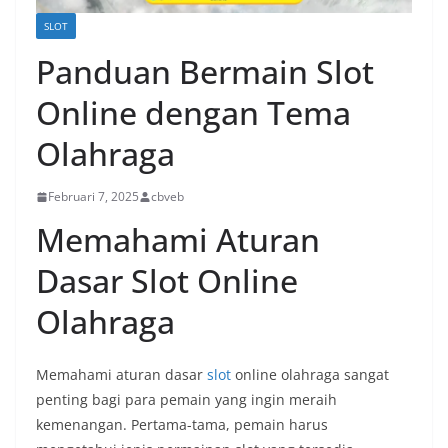
SLOT
Panduan Bermain Slot
Online dengan Tema
Olahraga
Februari 7, 2025
cbveb
Memahami Aturan
Dasar Slot Online
Olahraga
Memahami aturan dasar
slot
online olahraga sangat
penting bagi para pemain yang ingin meraih
kemenangan. Pertama-tama, pemain harus