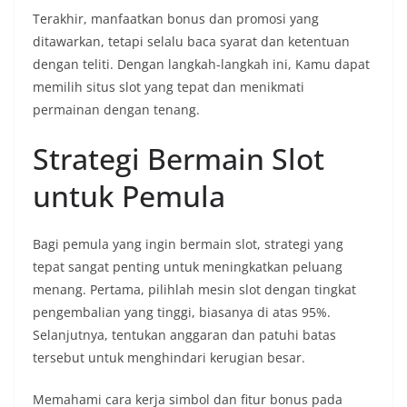
Terakhir, manfaatkan bonus dan promosi yang
ditawarkan, tetapi selalu baca syarat dan ketentuan
dengan teliti. Dengan langkah-langkah ini, Kamu dapat
memilih situs slot yang tepat dan menikmati
permainan dengan tenang.
Strategi Bermain Slot
untuk Pemula
Bagi pemula yang ingin bermain slot, strategi yang
tepat sangat penting untuk meningkatkan peluang
menang. Pertama, pilihlah mesin slot dengan tingkat
pengembalian yang tinggi, biasanya di atas 95%.
Selanjutnya, tentukan anggaran dan patuhi batas
tersebut untuk menghindari kerugian besar.
Memahami cara kerja simbol dan fitur bonus pada