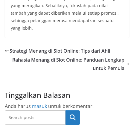
yang merugikan. Sebaliknya, fokuslah pada nilai
tambah yang dapat diberikan melalui setiap promosi,
sehingga pelanggan merasa mendapatkan sesuatu
yang lebih.
Strategi Menang di Slot Online: Tips dari Ahli
Rahasia Menang di Slot Online: Panduan Lengkap
untuk Pemula
Tinggalkan Balasan
Anda harus
masuk
untuk berkomentar.
Cari