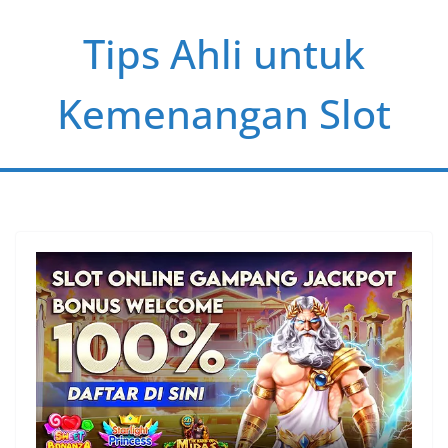
Skip
Tips Ahli untuk
to
content
Kemenangan Slot