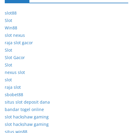
slot88
Slot
Win88
slot nexus
raja slot gacor
Slot
Slot Gacor
Slot
nexus slot
slot
raja slot
sbobet88
situs slot deposit dana
bandar togel online
slot hackshaw gaming
slot hackshaw gaming
situs win88