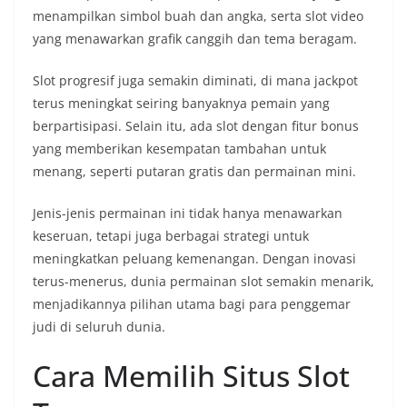
menampilkan simbol buah dan angka, serta slot video
yang menawarkan grafik canggih dan tema beragam.
Slot progresif juga semakin diminati, di mana jackpot
terus meningkat seiring banyaknya pemain yang
berpartisipasi. Selain itu, ada slot dengan fitur bonus
yang memberikan kesempatan tambahan untuk
menang, seperti putaran gratis dan permainan mini.
Jenis-jenis permainan ini tidak hanya menawarkan
keseruan, tetapi juga berbagai strategi untuk
meningkatkan peluang kemenangan. Dengan inovasi
terus-menerus, dunia permainan slot semakin menarik,
menjadikannya pilihan utama bagi para penggemar
judi di seluruh dunia.
Cara Memilih Situs Slot