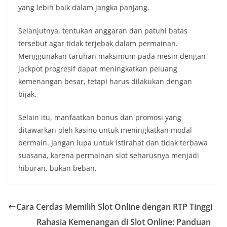
yang lebih baik dalam jangka panjang.
Selanjutnya, tentukan anggaran dan patuhi batas
tersebut agar tidak terjebak dalam permainan.
Menggunakan taruhan maksimum pada mesin dengan
jackpot progresif dapat meningkatkan peluang
kemenangan besar, tetapi harus dilakukan dengan
bijak.
Selain itu, manfaatkan bonus dan promosi yang
ditawarkan oleh kasino untuk meningkatkan modal
bermain. Jangan lupa untuk istirahat dan tidak terbawa
suasana, karena permainan slot seharusnya menjadi
hiburan, bukan beban.
Cara Cerdas Memilih Slot Online dengan RTP Tinggi
Rahasia Kemenangan di Slot Online: Panduan