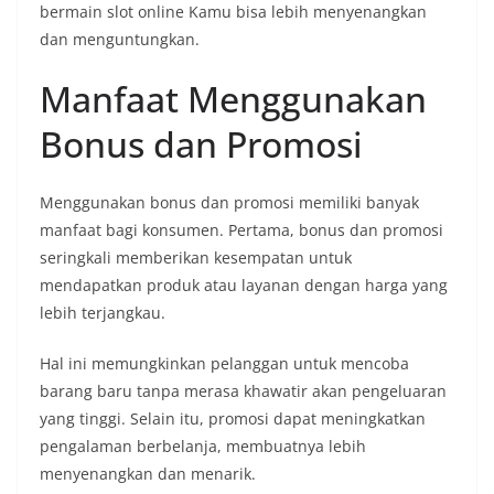
bermain slot online Kamu bisa lebih menyenangkan
dan menguntungkan.
Manfaat Menggunakan
Bonus dan Promosi
Menggunakan bonus dan promosi memiliki banyak
manfaat bagi konsumen. Pertama, bonus dan promosi
seringkali memberikan kesempatan untuk
mendapatkan produk atau layanan dengan harga yang
lebih terjangkau.
Hal ini memungkinkan pelanggan untuk mencoba
barang baru tanpa merasa khawatir akan pengeluaran
yang tinggi. Selain itu, promosi dapat meningkatkan
pengalaman berbelanja, membuatnya lebih
menyenangkan dan menarik.