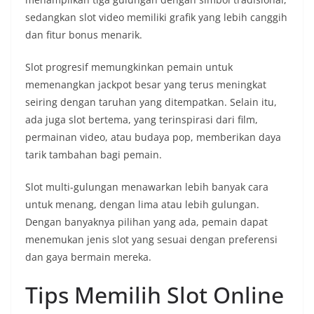
sedangkan slot video memiliki grafik yang lebih canggih
dan fitur bonus menarik.
Slot progresif memungkinkan pemain untuk
memenangkan jackpot besar yang terus meningkat
seiring dengan taruhan yang ditempatkan. Selain itu,
ada juga slot bertema, yang terinspirasi dari film,
permainan video, atau budaya pop, memberikan daya
tarik tambahan bagi pemain.
Slot multi-gulungan menawarkan lebih banyak cara
untuk menang, dengan lima atau lebih gulungan.
Dengan banyaknya pilihan yang ada, pemain dapat
menemukan jenis slot yang sesuai dengan preferensi
dan gaya bermain mereka.
Tips Memilih Slot Online