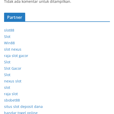
Tidak ada komentar untuk ditampilkan.
Partner
slot88
Slot
Win88
slot nexus
raja slot gacor
Slot
Slot Gacor
Slot
nexus slot
slot
raja slot
sbobet88
situs slot deposit dana
bandar togel online