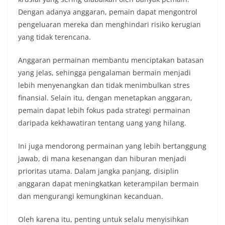
Dengan adanya anggaran, pemain dapat mengontrol
pengeluaran mereka dan menghindari risiko kerugian
yang tidak terencana.
Anggaran permainan membantu menciptakan batasan
yang jelas, sehingga pengalaman bermain menjadi
lebih menyenangkan dan tidak menimbulkan stres
finansial. Selain itu, dengan menetapkan anggaran,
pemain dapat lebih fokus pada strategi permainan
daripada kekhawatiran tentang uang yang hilang.
Ini juga mendorong permainan yang lebih bertanggung
jawab, di mana kesenangan dan hiburan menjadi
prioritas utama. Dalam jangka panjang, disiplin
anggaran dapat meningkatkan keterampilan bermain
dan mengurangi kemungkinan kecanduan.
Oleh karena itu, penting untuk selalu menyisihkan