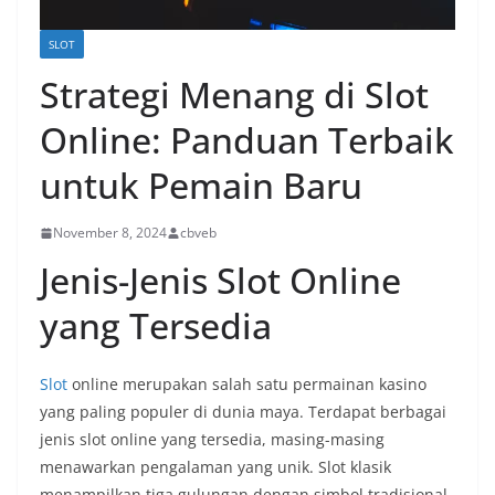
SLOT
Strategi Menang di Slot
Online: Panduan Terbaik
untuk Pemain Baru
November 8, 2024
cbveb
Jenis-Jenis Slot Online
yang Tersedia
Slot
online merupakan salah satu permainan kasino
yang paling populer di dunia maya. Terdapat berbagai
jenis slot online yang tersedia, masing-masing
menawarkan pengalaman yang unik. Slot klasik
menampilkan tiga gulungan dengan simbol tradisional,