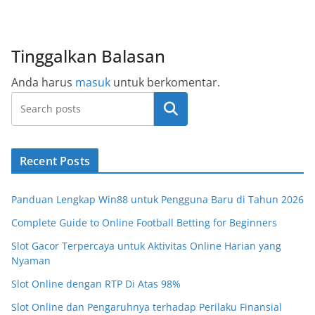
Tinggalkan Balasan
Anda harus
masuk
untuk berkomentar.
Cari
Recent Posts
Panduan Lengkap Win88 untuk Pengguna Baru di Tahun 2026
Complete Guide to Online Football Betting for Beginners
Slot Gacor Terpercaya untuk Aktivitas Online Harian yang
Nyaman
Slot Online dengan RTP Di Atas 98%
Slot Online dan Pengaruhnya terhadap Perilaku Finansial