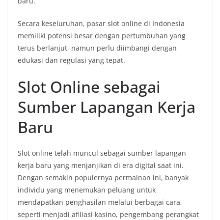
baru.
Secara keseluruhan, pasar slot online di Indonesia
memiliki potensi besar dengan pertumbuhan yang
terus berlanjut, namun perlu diimbangi dengan
edukasi dan regulasi yang tepat.
Slot Online sebagai
Sumber Lapangan Kerja
Baru
Slot online telah muncul sebagai sumber lapangan
kerja baru yang menjanjikan di era digital saat ini.
Dengan semakin populernya permainan ini, banyak
individu yang menemukan peluang untuk
mendapatkan penghasilan melalui berbagai cara,
seperti menjadi afiliasi kasino, pengembang perangkat