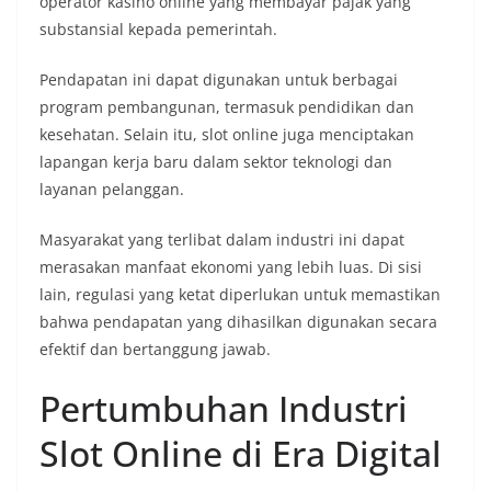
operator kasino online yang membayar pajak yang
substansial kepada pemerintah.
Pendapatan ini dapat digunakan untuk berbagai
program pembangunan, termasuk pendidikan dan
kesehatan. Selain itu, slot online juga menciptakan
lapangan kerja baru dalam sektor teknologi dan
layanan pelanggan.
Masyarakat yang terlibat dalam industri ini dapat
merasakan manfaat ekonomi yang lebih luas. Di sisi
lain, regulasi yang ketat diperlukan untuk memastikan
bahwa pendapatan yang dihasilkan digunakan secara
efektif dan bertanggung jawab.
Pertumbuhan Industri
Slot Online di Era Digital