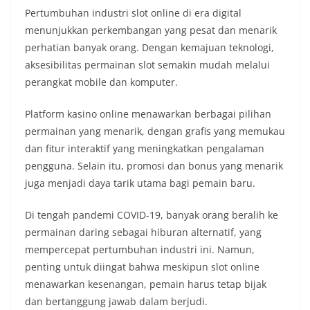
Pertumbuhan industri slot online di era digital
menunjukkan perkembangan yang pesat dan menarik
perhatian banyak orang. Dengan kemajuan teknologi,
aksesibilitas permainan slot semakin mudah melalui
perangkat mobile dan komputer.
Platform kasino online menawarkan berbagai pilihan
permainan yang menarik, dengan grafis yang memukau
dan fitur interaktif yang meningkatkan pengalaman
pengguna. Selain itu, promosi dan bonus yang menarik
juga menjadi daya tarik utama bagi pemain baru.
Di tengah pandemi COVID-19, banyak orang beralih ke
permainan daring sebagai hiburan alternatif, yang
mempercepat pertumbuhan industri ini. Namun,
penting untuk diingat bahwa meskipun slot online
menawarkan kesenangan, pemain harus tetap bijak
dan bertanggung jawab dalam berjudi.