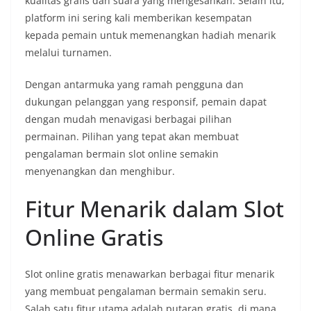
kualitas grafis dan suara yang mengesankan. Selain itu,
platform ini sering kali memberikan kesempatan
kepada pemain untuk memenangkan hadiah menarik
melalui turnamen.
Dengan antarmuka yang ramah pengguna dan
dukungan pelanggan yang responsif, pemain dapat
dengan mudah menavigasi berbagai pilihan
permainan. Pilihan yang tepat akan membuat
pengalaman bermain slot online semakin
menyenangkan dan menghibur.
Fitur Menarik dalam Slot
Online Gratis
Slot online gratis menawarkan berbagai fitur menarik
yang membuat pengalaman bermain semakin seru.
Salah satu fitur utama adalah putaran gratis, di mana