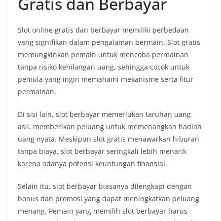
Gratis dan Berbayar
Slot online gratis dan berbayar memiliki perbedaan
yang signifikan dalam pengalaman bermain. Slot gratis
memungkinkan pemain untuk mencoba permainan
tanpa risiko kehilangan uang, sehingga cocok untuk
pemula yang ingin memahami mekanisme serta fitur
permainan.
Di sisi lain, slot berbayar memerlukan taruhan uang
asli, memberikan peluang untuk memenangkan hadiah
uang nyata. Meskipun slot gratis menawarkan hiburan
tanpa biaya, slot berbayar seringkali lebih menarik
karena adanya potensi keuntungan finansial.
Selain itu, slot berbayar biasanya dilengkapi dengan
bonus dan promosi yang dapat meningkatkan peluang
menang. Pemain yang memilih slot berbayar harus