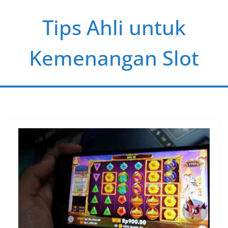
Skip
Tips Ahli untuk
to
content
Kemenangan Slot