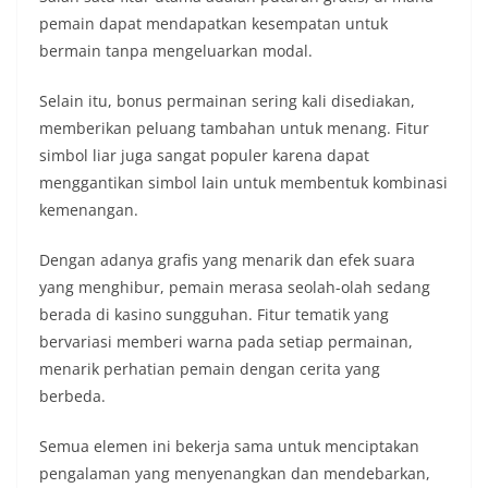
pemain dapat mendapatkan kesempatan untuk
bermain tanpa mengeluarkan modal.
Selain itu, bonus permainan sering kali disediakan,
memberikan peluang tambahan untuk menang. Fitur
simbol liar juga sangat populer karena dapat
menggantikan simbol lain untuk membentuk kombinasi
kemenangan.
Dengan adanya grafis yang menarik dan efek suara
yang menghibur, pemain merasa seolah-olah sedang
berada di kasino sungguhan. Fitur tematik yang
bervariasi memberi warna pada setiap permainan,
menarik perhatian pemain dengan cerita yang
berbeda.
Semua elemen ini bekerja sama untuk menciptakan
pengalaman yang menyenangkan dan mendebarkan,