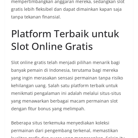
mempertimbangkan anggaran mereka, sedangkan slot
gratis lebih fleksibel dan dapat dimainkan kapan saja
tanpa tekanan finansial.
Platform Terbaik untuk
Slot Online Gratis
Slot online gratis telah menjadi pilihan menarik bagi
banyak pemain di Indonesia, terutama bagi mereka
yang ingin merasakan sensasi permainan tanpa risiko
kehilangan uang. Salah satu platform terbaik untuk
menikmati pengalaman ini adalah melalui situs-situs
yang menawarkan berbagai macam permainan slot
dengan fitur bonus yang melimpah.
Beberapa situs terkemuka menyediakan koleksi
permainan dari pengembang terkenal, memastikan