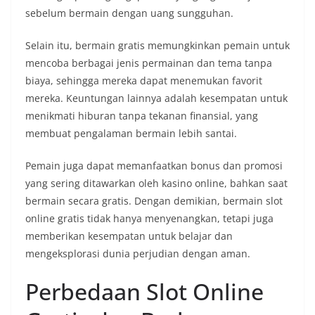
sebelum bermain dengan uang sungguhan.
Selain itu, bermain gratis memungkinkan pemain untuk
mencoba berbagai jenis permainan dan tema tanpa
biaya, sehingga mereka dapat menemukan favorit
mereka. Keuntungan lainnya adalah kesempatan untuk
menikmati hiburan tanpa tekanan finansial, yang
membuat pengalaman bermain lebih santai.
Pemain juga dapat memanfaatkan bonus dan promosi
yang sering ditawarkan oleh kasino online, bahkan saat
bermain secara gratis. Dengan demikian, bermain slot
online gratis tidak hanya menyenangkan, tetapi juga
memberikan kesempatan untuk belajar dan
mengeksplorasi dunia perjudian dengan aman.
Perbedaan Slot Online